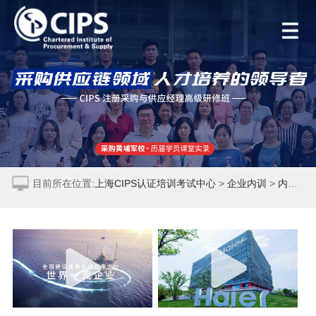
首页
CIPS认证
企业内训
目前所在位置:
上海CIPS认证培训考试中心
>
企业内训
>
内训
CIPS培训
精彩回顾
> 正文
精品公开课
精彩回顾